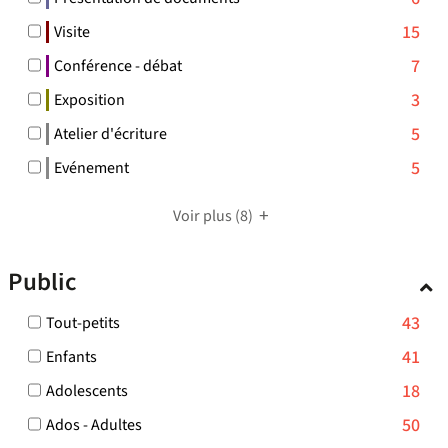
jour
pour
résultats
à
le
cocher
6
automatiquement
ajouter
-
-
15
Visite
jour
filtre
pour
résultats
le
cocher
15
automatiquement
-
ajouter
-
-
7
Conférence - débat
filtre
pour
résultats
la
le
cocher
7
-
ajouter
-
-
3
Exposition
recherche
filtre
pour
résultats
la
le
cocher
3
est
-
ajouter
-
-
5
Atelier d'écriture
recherche
filtre
pour
résultats
mise
la
le
cocher
5
est
-
ajouter
-
-
5
Evénement
à
recherche
filtre
pour
résultats
mise
la
le
cocher
5
jour
est
-
ajouter
-
à
recherche
filtre
pour
résultats
automatiquement
mise
Voir plus
(8)
la
le
cocher
jour
est
-
ajouter
-
à
recherche
filtre
pour
automatiquement
mise
la
le
cocher
jour
est
-
ajouter
à
recherche
Public
filtre
pour
automatiquement
mise
la
le
jour
est
-
ajouter
à
recherche
filtre
automatiquement
mise
la
le
-
43
Tout-petits
jour
est
-
à
recherche
filtre
43
automatiquement
mise
la
-
41
Enfants
jour
est
-
résultats
à
recherche
41
automatiquement
mise
la
-
-
18
Adolescents
jour
est
résultats
à
recherche
cocher
18
automatiquement
mise
-
-
50
Ados - Adultes
jour
est
pour
résultats
à
cocher
50