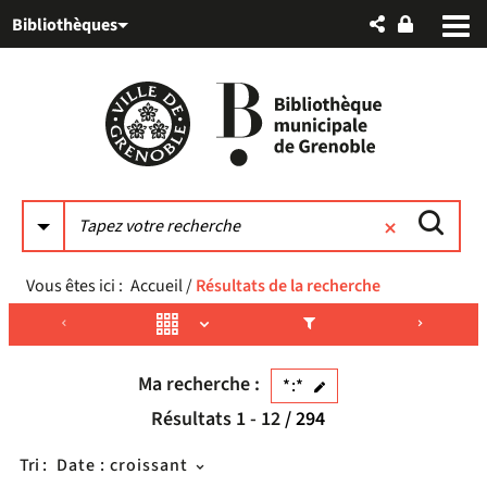
Aller
Aller
Aller
Bibliothèques
au
au
à
menu
contenu
la
recherche
Vous êtes ici :
Accueil
/
Résultats de la recherche
Ma recherche :
*:*
Résultats
1
-
12
/ 294
Tri :
Date : croissant