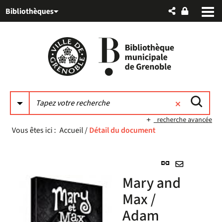
Aller
Aller
Aller
Bibliothèques
au
au
à
menu
contenu
la
recherche
recherche avancée
Vous êtes ici :
Accueil
/
Détail du document
Lien
permanent
Envoyer
Mary and
(Nouvelle
par
fenêtre)
Max /
mail
Adam