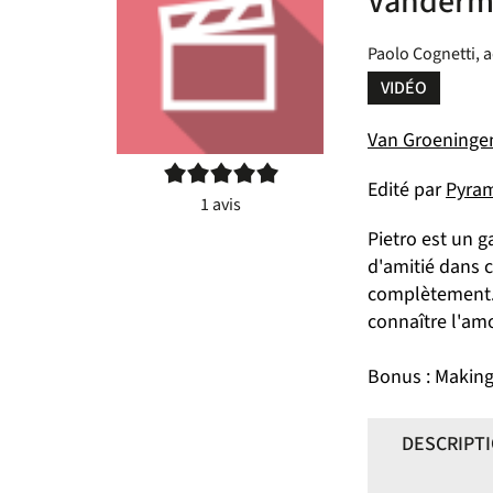
Vanderme
Paolo Cognetti, 
VIDÉO
Van Groeningen,
5/5
Edité par
Pyram
1
avis
Pietro est un ga
d'amitié dans c
complètement. 
connaître l'amo
Bonus : Making 
DESCRIPT