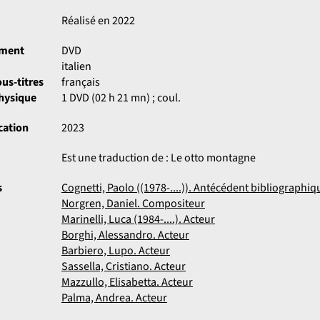
Réalisé en 2022
ument
DVD
italien
us-titres
français
physique
1 DVD (02 h 21 mn) ; coul.
cation
2023
Est une traduction de : Le otto montagne
s
Cognetti, Paolo ((1978-....)). Antécédent bibliographiq
Norgren, Daniel. Compositeur
Marinelli, Luca (1984-....). Acteur
Borghi, Alessandro. Acteur
Barbiero, Lupo. Acteur
Sassella, Cristiano. Acteur
Mazzullo, Elisabetta. Acteur
Palma, Andrea. Acteur