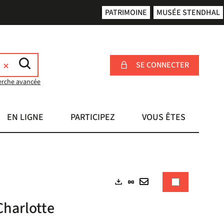
PATRIMOINE
MUSÉE STENDHAL
SE CONNECTER
erche avancée
EN LIGNE
PARTICIPEZ
VOUS ÊTES
Lien
Exports
permanent
Envoyer
Charlotte
(Nouvelle
par
fenêtre)
mail