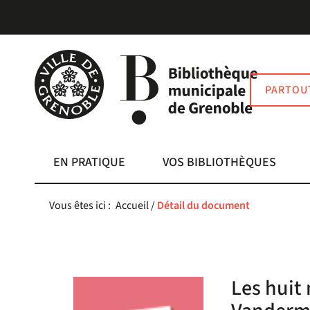
Aller
Aller
Aller
au
au
à
menu
contenu
la
recherche
PARTOU
EN PRATIQUE
VOS BIBLIOTHÈQUES
Vous êtes ici :
Accueil
/
Détail du document
Les huit