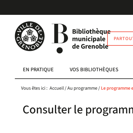
Aller
Aller
Aller
au
au
à
menu
contenu
la
recherche
PARTOU
EN PRATIQUE
VOS BIBLIOTHÈQUES
Vous êtes ici :
Accueil
/
Au programme
/
Le programme e
Consulter le program