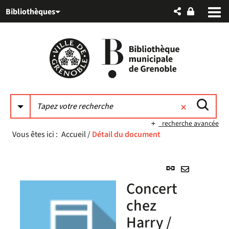
Aller
Aller
Aller
Bibliothèques
au
au
à
menu
contenu
la
recherche
recherche avancée
Vous êtes ici :
Accueil
/
Détail du document
Lien
permanent
Envoyer
Concert
(Nouvelle
par
fenêtre)
chez
mail
Harry /