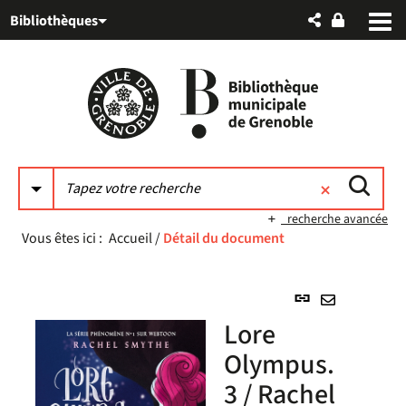
Aller
Aller
Aller
Bibliothèques
au
au
à
menu
contenu
la
recherche
recherche avancée
Vous êtes ici :
Accueil
/
Détail du document
Lien
permanent
Envoyer
Lore
(Nouvelle
par
fenêtre)
Olympus.
mail
3 / Rachel