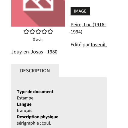
IMAGE
Peire, Luc (1916-
/5
1994)
0
avis
Edité par
Invenit.
Jouy-en-Josas
- 1980
DESCRIPTION
Type de document
Estampe
Langue
français
Description physique
sérigraphie ; coul.