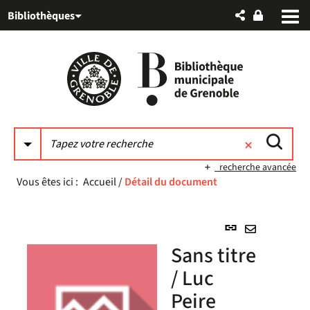
Aller
Aller
Aller
Bibliothèques
au
au
à
menu
contenu
la
recherche
recherche avancée
Vous êtes ici :
Accueil
/
Détail du document
Lien
permanent
Envoyer
Sans titre
(Nouvelle
par
fenêtre)
/ Luc
mail
Peire