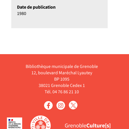
Date de publication
1980
Bibliothèque municipale de Grenoble
12, boulevard Maréchal Lyautey
BP 1095
38021 Grenoble Cedex 1
Tél. 04 76 86 21 10