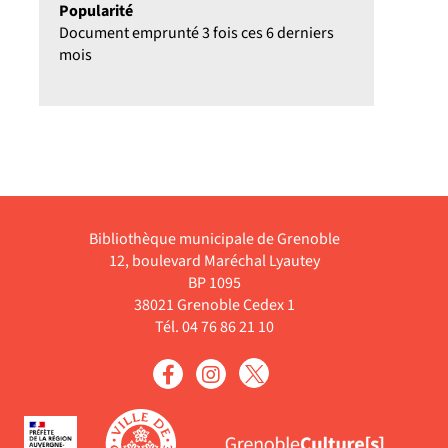
Popularité
Document emprunté 3 fois ces 6 derniers
mois
Bibliothèque municipale de Grenoble
12, boulevard Maréchal Lyautey
BP 1095
38021 Grenoble Cedex 1
Tél. 04 76 86 21 10