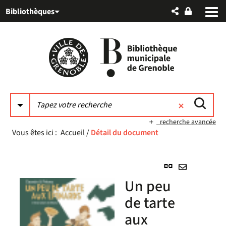
Aller
Aller
Aller
Bibliothèques
au
au
à
menu
contenu
la
recherche
recherche avancée
Vous êtes ici :
Accueil
/
Détail du document
Lien
permanent
Envoyer
Un peu
(Nouvelle
par
fenêtre)
de tarte
mail
aux