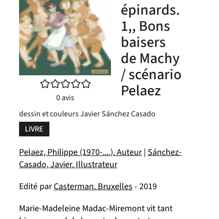
épinards.
1,, Bons
baisers
de Machy
/ scénario
/5
Pelaez
0
avis
dessin et couleurs Javier Sánchez Casado
LIVRE
Pelaez, Philippe (1970-....). Auteur
|
Sánchez-
Casado, Javier. Illustrateur
Edité par
Casterman. Bruxelles
- 2019
Marie-Madeleine Madac-Miremont vit tant