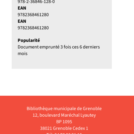
978-2-36846-128-0
EAN
9782368461280
EAN
9782368461280
Popularité
Document emprunté 3 fois ces 6 derniers
mois
Bibliothèque municipale de Grenoble
12, boulevard Maréchal Lyautey
BP 1095
38021 Grenoble Cedex 1