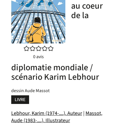
au coeur
de la
/5
0
avis
diplomatie mondiale /
scénario Karim Lebhour
dessin Aude Massot
LIVRE
Lebhour, Karim (1974-....). Auteur
|
Massot,
Aude (1983-....). Illustrateur