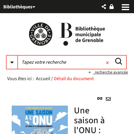
Aller
Aller
Aller
Bibliothèques
au
au
à
menu
contenu
la
recherche
recherche avancée
Vous êtes ici :
Accueil
/
Détail du document
Lien
permanent
Envoyer
Une
(Nouvelle
par
fenêtre)
saison à
mail
l'ONU :