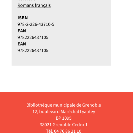
Romans français
ISBN
978-2-226-43710-5
EAN
9782226437105
EAN
9782226437105
Bibliothèque municipale de Grenoble
12, boulevard Maréchal Lyautey
BP 1095
38021 Grenoble Cedex 1
Tél. 04 76 86 21 10