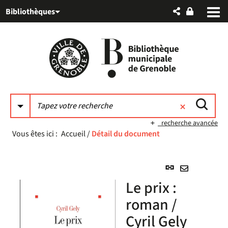
Aller
Aller
Aller
Bibliothèques
au
au
à
menu
contenu
la
recherche
recherche avancée
Vous êtes ici :
Accueil
/
Détail du document
Lien
permanent
Envoyer
Le prix :
(Nouvelle
par
fenêtre)
roman /
mail
Cyril Gely