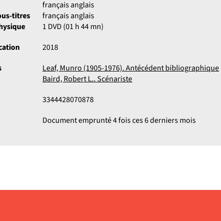
français anglais
us-titres
français anglais
physique
1 DVD (01 h 44 mn)
cation
2018
s
Leaf, Munro (1905-1976). Antécédent bibliographique
Baird, Robert L.. Scénariste
3344428070878
Document emprunté 4 fois ces 6 derniers mois