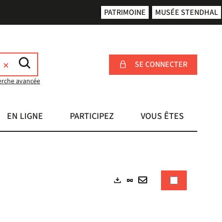
PATRIMOINE
MUSÉE STENDHAL
SE CONNECTER
erche avancée
EN LIGNE
PARTICIPEZ
VOUS ÊTES
Lien
Exports
permanent
Envoyer
(Nouvelle
par
fenêtre)
mail