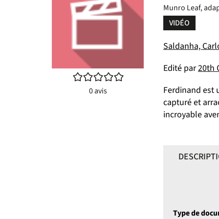
Munro Leaf, adap
VIDÉO
Saldanha, Carlo
Edité par
20th 
/5
Ferdinand est 
0
avis
capturé et arra
incroyable ave
DESCRIPT
Type de doc