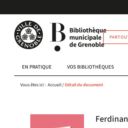
Aller
Aller
Aller
au
au
à
menu
contenu
la
recherche
PARTOU
EN PRATIQUE
VOS BIBLIOTHÈQUES
Vous êtes ici :
Accueil
/
Détail du document
Ferdinan