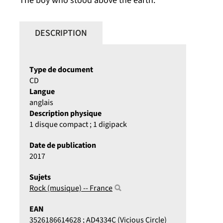
The boy who stood above the earth.
DESCRIPTION
Type de document
CD
Langue
anglais
Description physique
1 disque compact ; 1 digipack
Date de publication
2017
Sujets
Rock (musique) -- France
EAN
3526186614628 ; AD4334C (Vicious Circle)