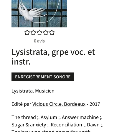
/5
0
avis
Lysistrata, grpe voc. et
instr.
ENREGISTREMENT SONORE
Lysistrata. Musicien
Edité par
Vicious Circle. Bordeaux
- 2017
The thread ;. Asylum ;. Answer machine ;.
Sugar & anxiety ;. Reconciliation ;. Dawn ;.