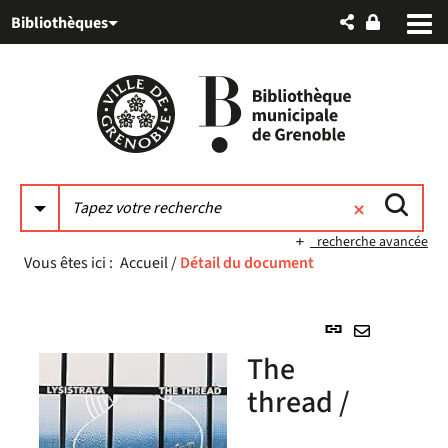
Aller
Aller
Aller
Bibliothèques
au
au
à
menu
contenu
la
recherche
recherche avancée
Vous êtes ici :
Accueil
/
Détail du document
Lien
permanent
Envoyer
The
(Nouvelle
par
fenêtre)
thread /
mail