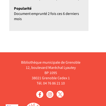
Popularité
Document emprunté 2 fois ces 6 derniers
mois
Bibliothèque municipale de Grenoble
12, boulevard Maréchal Lyautey
BP 1095
38021 Grenoble Cedex 1
Tél. 04 76 86 21 10