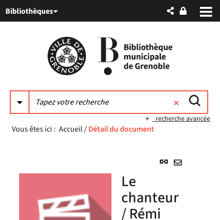
Aller
Aller
Aller
Bibliothèques
au
au
à
menu
contenu
la
recherche
recherche avancée
Vous êtes ici :
Accueil
/
Détail du document
Lien
permanent
Envoyer
Le
(Nouvelle
par
fenêtre)
chanteur
mail
/ Rémi