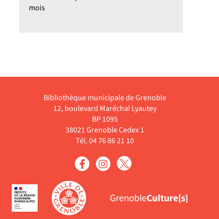
mois
Bibliothèque municipale de Grenoble
12, boulevard Maréchal Lyautey
BP 1095
38021 Grenoble Cedex 1
Tél. 04 76 86 21 10