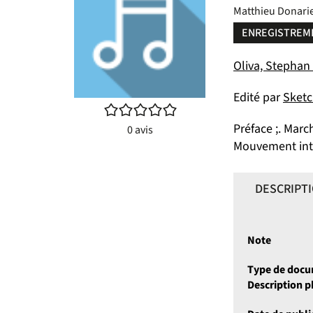
Matthieu Donarie
ENREGISTREM
Oliva, Stephan (
Edité par
Sketc
/5
Préface ;. March
0
avis
Mouvement inter
DESCRIPT
Note
Type de doc
Description 