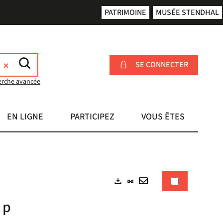
PATRIMOINE
MUSÉE STENDHAL
SE CONNECTER
erche avancée
EN LIGNE
PARTICIPEZ
VOUS ÊTES
Lien
Exports
permanent
Envoyer
 p
(Nouvelle
par
fenêtre)
mail