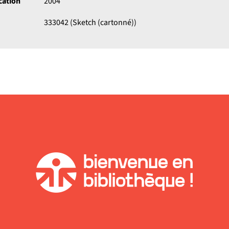
cation
2004
333042 (Sketch (cartonné))