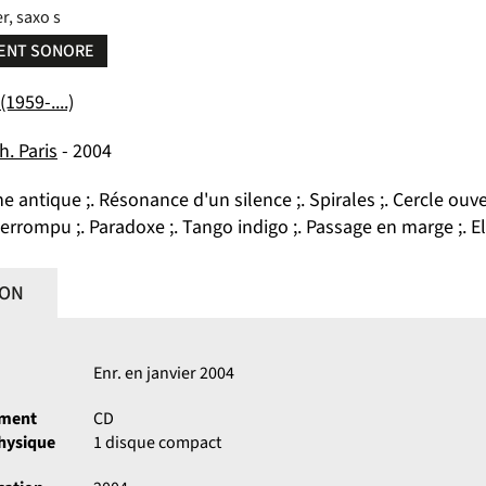
r, saxo s
ENT SONORE
1959-....)
h. Paris
- 2004
e antique ;. Résonance d'un silence ;. Spirales ;. Cercle ouver
rompu ;. Paradoxe ;. Tango indigo ;. Passage en marge ;. Ell
ION
Enr. en janvier 2004
ument
CD
physique
1 disque compact