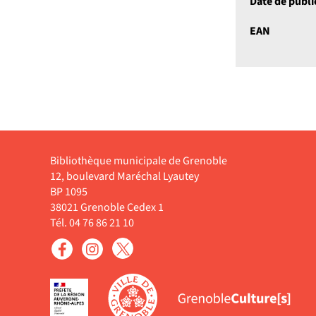
Date de publi
EAN
Bibliothèque municipale de Grenoble
12, boulevard Maréchal Lyautey
BP 1095
38021 Grenoble Cedex 1
Tél. 04 76 86 21 10