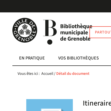
Aller
Aller
Aller
au
au
à
menu
contenu
la
recherche
PARTOU
EN PRATIQUE
VOS BIBLIOTHÈQUES
Vous êtes ici :
Accueil
/
Détail du document
Itinerair