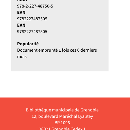
978-2-227-48750-5
EAN
9782227487505
EAN
9782227487505
Popularité
Document emprunté 1 fois ces 6 derniers
mois
Bibliothèque municipale de Grenoble
12, boulevard Maréchal Lyautey
BP 1095
38021 Grenoble Cedex 1