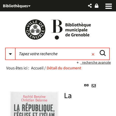
Aller
Aller
Aller
Bibliothèques
au
au
à
menu
contenu
la
recherche
recherche avancée
Vous êtes ici :
Accueil
/
Détail du document
Lien
permanent
Envoyer
La
(Nouvelle
par
fenêtre)
mail