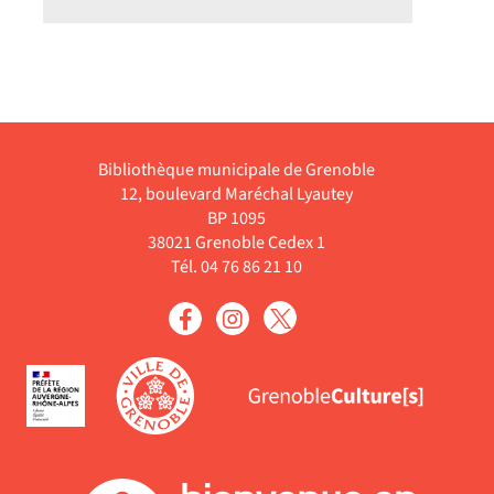
Bibliothèque municipale de Grenoble
12, boulevard Maréchal Lyautey
BP 1095
38021 Grenoble Cedex 1
Tél. 04 76 86 21 10