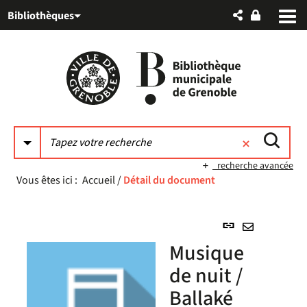
Aller
Aller
Aller
Bibliothèques
au
au
à
menu
contenu
la
recherche
recherche avancée
Vous êtes ici :
Accueil
/
Détail du document
Lien
permanent
Envoyer
Musique
(Nouvelle
par
fenêtre)
de nuit /
mail
Ballaké