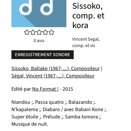
Sissoko,
comp. et
kora
/5
Vincent Segal,
0
avis
comp. et vlc
ENREGISTREMENT SONORE
Sissoko, Ballake (1967-....). Compositeur
|
Ségal, Vincent (1967-....). Compositeur
Edité par
No Format !
- 2015
Niandou ;. Passa quatro ;. Balazando ;.
N'kapalema ;. Diabaro / avec Babani Kone ;.
Super étoile ;. Prélude ;. Samba tomora ;.
Musique de nuit.