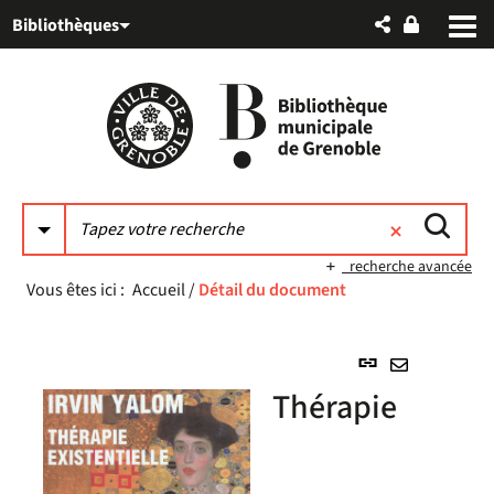
Aller
Aller
Aller
Bibliothèques
au
au
à
menu
contenu
la
recherche
recherche avancée
Vous êtes ici :
Accueil
/
Détail du document
Lien
permanent
Envoyer
Thérapie
(Nouvelle
par
fenêtre)
mail