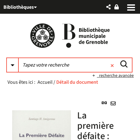
Aller
Aller
Aller
Bibliothèques
au
au
à
menu
contenu
la
recherche
recherche avancée
Vous êtes ici :
Accueil
/
Détail du document
Lien
permanent
Envoyer
La
(Nouvelle
par
fenêtre)
première
mail
défaite :