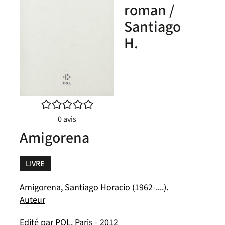
roman /
Santiago
H.
/5
0
avis
Amigorena
LIVRE
Amigorena, Santiago Horacio (1962-....).
Auteur
Edité par
POL. Paris
- 2012