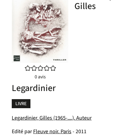
Gilles
/5
0
avis
Legardinier
LIVRE
Legardinier, Gilles (1965-....). Auteur
Edité par
Fleuve noir. Paris
- 2011