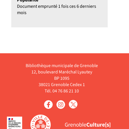
Document emprunté 1 fois ces 6 derniers
mois
Bibliothèque municipale de Grenoble
12, boulevard Maréchal Lyautey
BP 1095
38021 Grenoble Cedex 1
Tél. 04 76 86 21 10