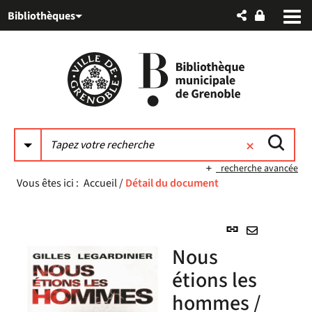
Aller
Aller
Aller
Bibliothèques
au
au
à
menu
contenu
la
recherche
recherche avancée
Vous êtes ici :
Accueil
/
Détail du document
Lien
permanent
Envoyer
Nous
(Nouvelle
par
fenêtre)
étions les
mail
hommes /