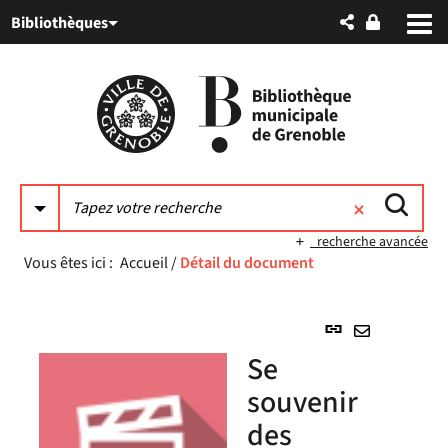
Aller
Aller
Aller
Bibliothèques
au
au
à
menu
contenu
la
recherche
recherche avancée
Vous êtes ici :
Accueil
/
Détail du document
Lien
permanent
Envoyer
Se
(Nouvelle
par
fenêtre)
souvenir
mail
des