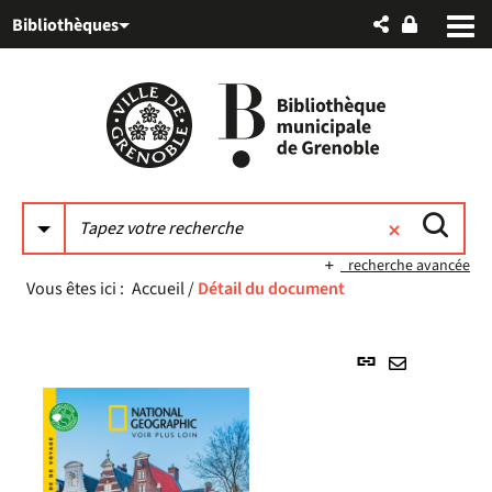
Aller
Aller
Aller
Bibliothèques
au
au
à
menu
contenu
la
recherche
recherche avancée
Vous êtes ici :
Accueil
/
Détail du document
Lien
permanent
Envoyer
(Nouvelle
par
fenêtre)
mail