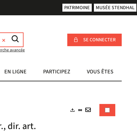
PATRIMOINE
MUSÉE STENDHAL
SE CONNECTER
erche avancée
EN LIGNE
PARTICIPEZ
VOUS ÊTES
Lien
Exports
permanent
Envoyer
 dir. art.
(Nouvelle
par
fenêtre)
mail