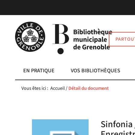
Aller
Aller
Aller
au
au
à
menu
contenu
la
recherche
PARTOU
EN PRATIQUE
VOS BIBLIOTHÈQUES
Vous êtes ici :
Accueil
/
Détail du document
Sinfonia 
Enregist