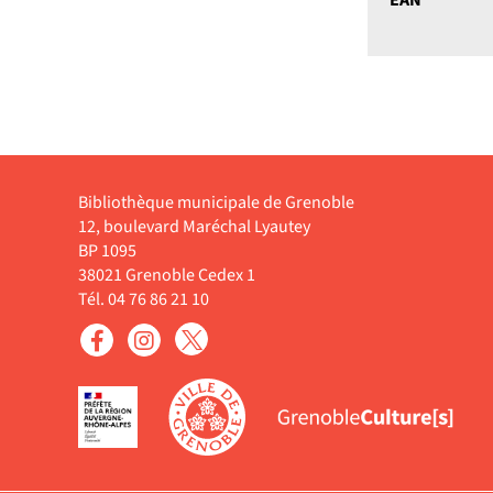
EAN
Bibliothèque municipale de Grenoble
12, boulevard Maréchal Lyautey
BP 1095
38021 Grenoble Cedex 1
Tél. 04 76 86 21 10