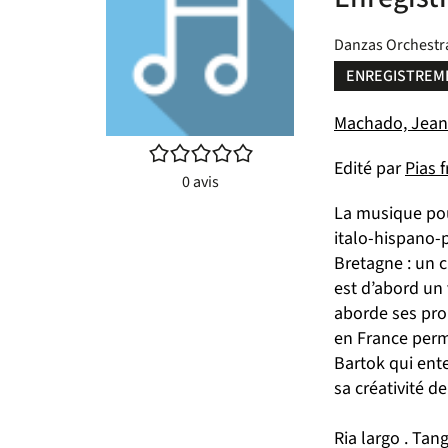
Danzas Orchestr
ENREGISTREM
Machado, Jean-M
/5
Edité par
Pias 
0
avis
La musique pou
italo-hispano-p
Bretagne : un c
est d’abord un 
aborde ses prop
en France perm
Bartok qui ent
sa créativité 
Ria largo . Tan