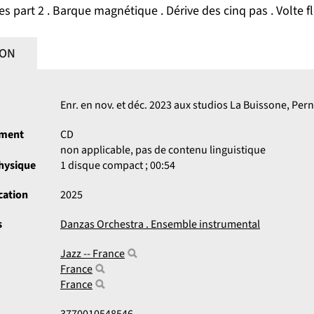
es part 2 . Barque magnétique . Dérive des cinq pas . Volte f
ION
Enr. en nov. et déc. 2023 aux studios La Buissone, Per
ument
CD
non applicable, pas de contenu linguistique
physique
1 disque compact ; 00:54
cation
2025
s
Danzas Orchestra . Ensemble instrumental
Jazz -- France
France
France