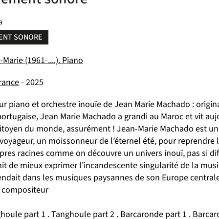
a
ENT SONORE
arie (1961-....). Piano
france
- 2025
r piano et orchestre inouïe de Jean Marie Machado : origina
ortugaise, Jean Marie Machado a grandi au Maroc et vit aujo
itoyen du monde, assurément ! Jean-Marie Machado est un ar
voyageur, un moissonneur de l’éternel été, pour reprendre l
res racines comme on découvre un univers inouï, pas si diff
it de mieux exprimer l’incandescente singularité de la musi
endait dans les musiques paysannes de son Europe centrale 
de compositeur
ghoule part 1 . Tanghoule part 2 . Barcaronde part 1 . Barcaro