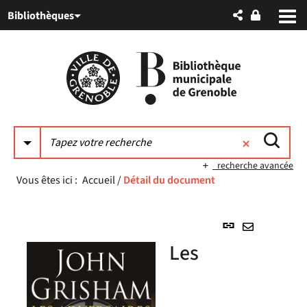
Aller
Aller
Aller
Bibliothèques
au
au
à
menu
contenu
la
recherche
recherche avancée
Vous êtes ici :
Accueil
/
Détail du document
Lien
permanent
Envoyer
Les
(Nouvelle
par
fenêtre)
mail