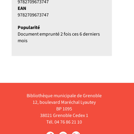
9782709673747
EAN
9782709673747
Popularité
Document emprunté 2 fois ces 6 derniers
mois
Bibliothèque municipale de Grenoble
12, boulevard Maréchal Lyautey
BP 1095
38021 Grenoble Cedex 1
Tél. 04 76 86 21 10