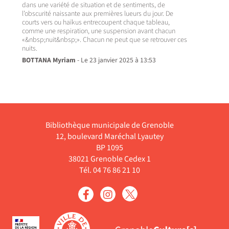
dans une variété de situation et de sentiments, de
l’obscurité naissante aux premières lueurs du jour. De
courts vers ou haïkus entrecoupent chaque tableau,
comme une respiration, une suspension avant chacun
«&nbsp;nuit&nbsp;». Chacun ne peut que se retrouver ces
BOTTANA Myriam
- Le 23 janvier 2025 à 13:53
Bibliothèque municipale de Grenoble
12, boulevard Maréchal Lyautey
BP 1095
38021 Grenoble Cedex 1
Tél. 04 76 86 21 10