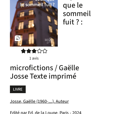
que le
sommeil
fuit ? :
3/5
1
avis
microfictions / Gaëlle
Josse Texte imprimé
LIVRE
Josse, Gaëlle (1960-....). Auteur
Edité par
Ed. de la Loupe. Paris
- 2024