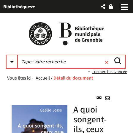
Aller
Aller
Aller
Bibliothèques
au
au
à
menu
contenu
la
recherche
recherche avancée
Vous êtes ici :
Accueil
/
Détail du document
Lien
permanent
Envoyer
A quoi
(Nouvelle
par
fenêtre)
songent-
mail
ils, ceux