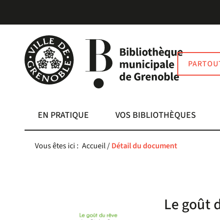
Aller
Aller
Aller
au
au
à
menu
contenu
la
recherche
PARTOU
EN PRATIQUE
VOS BIBLIOTHÈQUES
Vous êtes ici :
Accueil
/
Détail du document
Le goût 