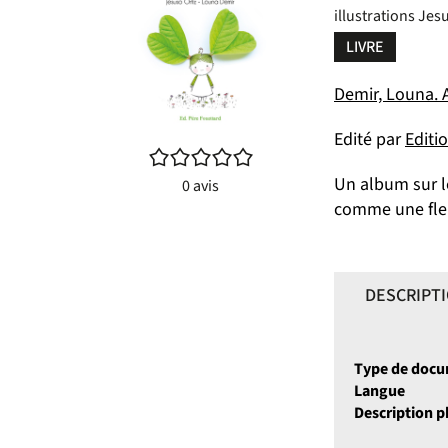
illustrations Jes
LIVRE
Demir, Louna. 
Edité par
Editi
/5
Un album sur l
0
avis
comme une fle
DESCRIPT
Type de doc
Langue
Description 