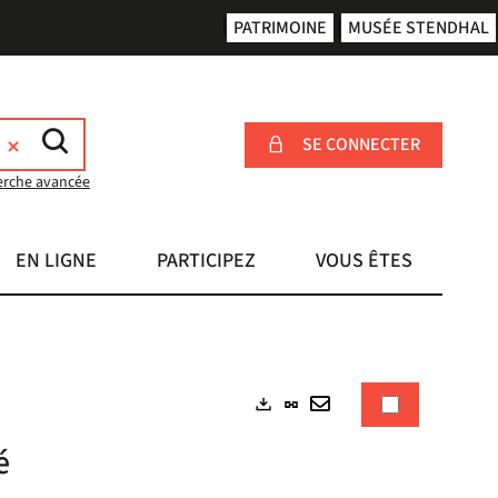
PATRIMOINE
MUSÉE STENDHAL
SE CONNECTER
erche avancée
EN LIGNE
PARTICIPEZ
VOUS ÊTES
Lien
Exports
permanent
Envoyer
é
(Nouvelle
par
fenêtre)
mail