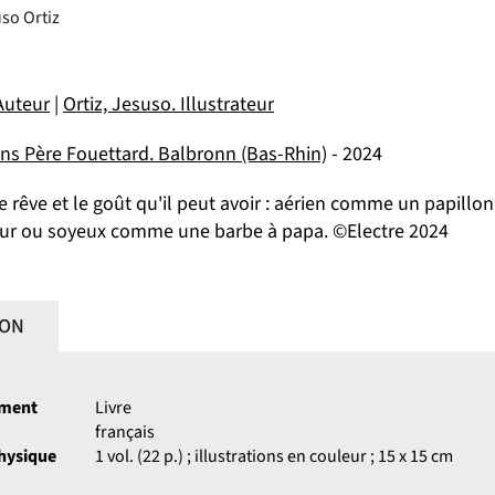
uso Ortiz
Auteur
|
Ortiz, Jesuso. Illustrateur
ons Père Fouettard. Balbronn (Bas-Rhin)
- 2024
e rêve et le goût qu'il peut avoir : aérien comme un papil
ur ou soyeux comme une barbe à papa. ©Electre 2024
ION
ument
Livre
français
physique
1 vol. (22 p.) ; illustrations en couleur ; 15 x 15 cm