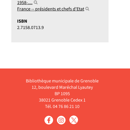
1958-....
France -- présidents et chefs d'Etat
ISBN
2.7158.0713.9
Bibliothèque municipale de Grenoble
12, boulevard Maréchal Lyautey
BP 1095
38021 Grenoble Cedex 1
Tél. 04 76 86 21 10