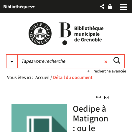
Aller
Aller
Aller
Bibliothèques
au
au
à
menu
contenu
la
recherche
recherche avancée
Vous êtes ici :
Accueil
/
Détail du document
Lien
permanent
Envoyer
Oedipe à
(Nouvelle
par
fenêtre)
Matignon
mail
: ou le