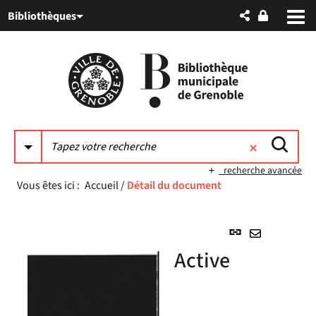
Aller
Aller
Aller
Bibliothèques
au
au
à
menu
contenu
la
recherche
recherche avancée
Vous êtes ici :
Accueil
/
Détail du document
Lien
permanent
Envoyer
Active
(Nouvelle
par
fenêtre)
mail