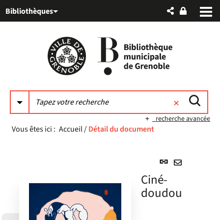
Aller
Aller
Aller
Bibliothèques
au
au
à
menu
contenu
la
recherche
recherche avancée
Vous êtes ici :
Accueil
/
Détail du document
Lien
permanent
Envoyer
Ciné-
(Nouvelle
par
doudou
fenêtre)
mail