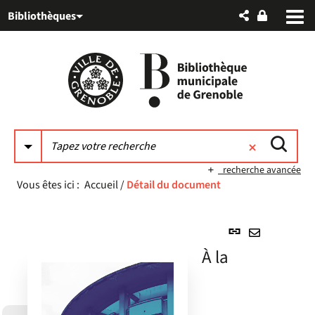
Aller
Aller
Aller
Bibliothèques
au
au
à
menu
contenu
la
recherche
recherche avancée
Vous êtes ici :
Accueil
/
Détail du document
Lien
permanent
Envoyer
À la
(Nouvelle
par
fenêtre)
mail