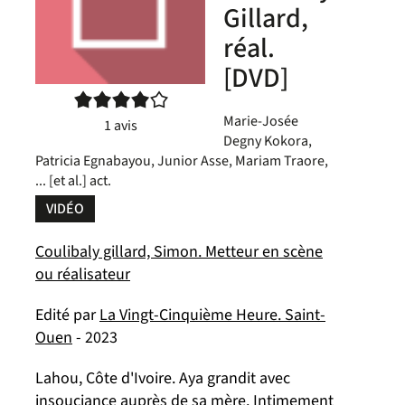
Gillard,
réal.
[DVD]
4/5
Marie-Josée
1
avis
Degny Kokora,
Patricia Egnabayou, Junior Asse, Mariam Traore,
... [et al.] act.
VIDÉO
Coulibaly gillard, Simon. Metteur en scène
ou réalisateur
Edité par
La Vingt-Cinquième Heure. Saint-
Ouen
- 2023
Lahou, Côte d'Ivoire. Aya grandit avec
insouciance auprès de sa mère. Intimement