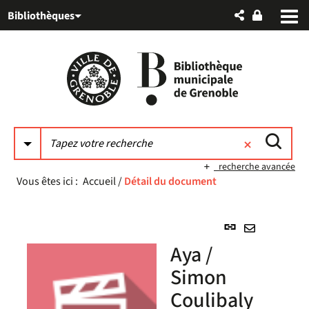
Aller
Aller
Aller
Bibliothèques
au
au
à
menu
contenu
la
recherche
recherche avancée
Vous êtes ici :
Accueil
/
Détail du document
Lien
permanent
Envoyer
Aya /
(Nouvelle
par
fenêtre)
Simon
mail
Coulibaly