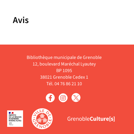
Avis
Bibliothèque municipale de Grenoble
12, boulevard Maréchal Lyautey
BP 1095
38021 Grenoble Cedex 1
Tél. 04 76 86 21 10