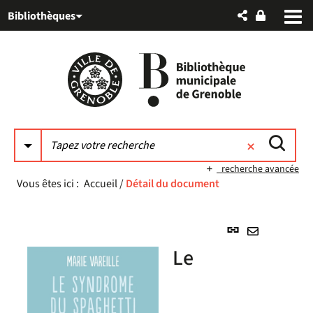
Aller
Aller
Aller
Bibliothèques
au
au
à
menu
contenu
la
recherche
recherche avancée
Vous êtes ici :
Accueil
/
Détail du document
Lien
permanent
Envoyer
Le
(Nouvelle
par
fenêtre)
mail