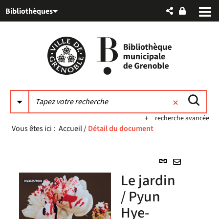
Aller
Aller
Aller
Bibliothèques
au
au
à
menu
contenu
la
recherche
recherche avancée
Vous êtes ici :
Accueil
/
Détail du document
Lien
permanent
Envoyer
Le jardin
(Nouvelle
par
fenêtre)
/ Pyun
mail
Hye-