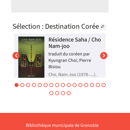
Sélection
: Destination Corée
e,
Résidence Saha / Cho
Nam-joo
traduit du coréen par
Kyungran Choi, Pierre
Bisiou
 |
Cho, Nam-Joo (1978-....).
Auteur | 2023
A Town, la ville la plus
riche du monde, les plus
démunis sont regroupés
e,
dans la résidence Saha, où
s
ils effectuent des tâches
ne
pénibles pour survivre. Le
in,
jour où le cadavre d'une
femme est retrouvé dans
une voiture, Dogyeong, un
Bibliothèque municipale de Grenoble
...
ha...