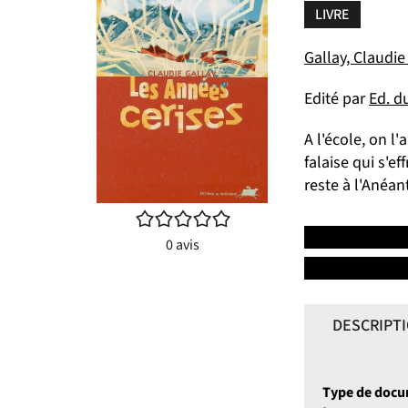
LIVRE
Gallay, Claudie 
Edité par
Ed. d
A l'école, on l
falaise qui s'e
reste à l'Anéan
/5
0
avis
DESCRIPT
Type de doc