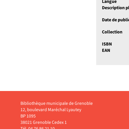
Langue
Description 
Date de publi
Collection
ISBN
EAN
Bibliothèque municipale de Grenoble
12, boulevard Maréchal Lyautey
BP 1095
38021 Grenoble Cedex 1
Tél. 04 76 86 21 10