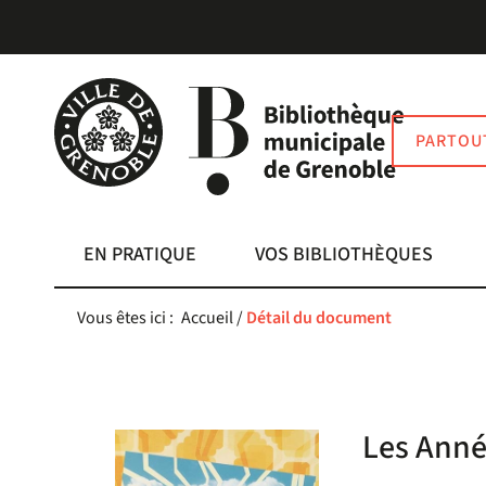
Aller
Aller
Aller
au
au
à
menu
contenu
la
recherche
PARTOU
EN PRATIQUE
VOS BIBLIOTHÈQUES
Vous êtes ici :
Accueil
/
Détail du document
Les Année