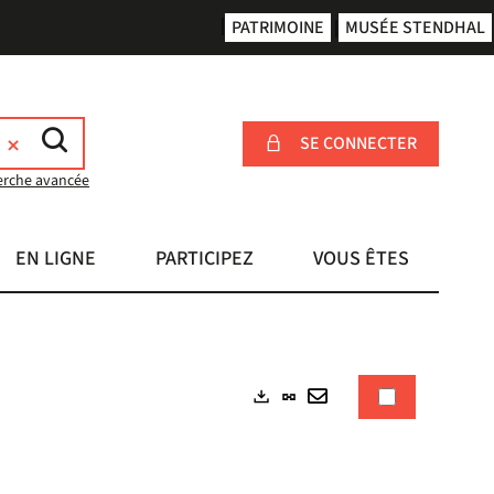
PATRIMOINE
MUSÉE STENDHAL
SE CONNECTER
erche avancée
EN LIGNE
PARTICIPEZ
VOUS ÊTES
Lien
Exports
permanent
Envoyer
(Nouvelle
par
fenêtre)
mail