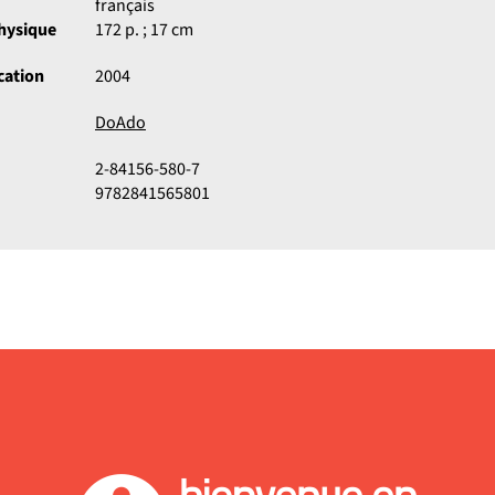
français
physique
172 p. ; 17 cm
cation
2004
DoAdo
2-84156-580-7
9782841565801