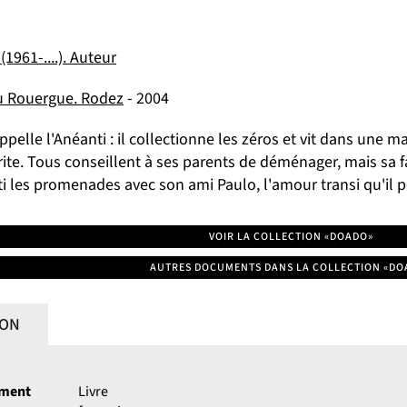
(1961-....). Auteur
u Rouergue. Rodez
- 2004
'appelle l'Anéanti : il collectionne les zéros et vit dans un
ffrite. Tous conseillent à ses parents de déménager, mais sa f
ti les promenades avec son ami Paulo, l'amour transi qu'il po
VOIR LA COLLECTION «DOADO»
AUTRES DOCUMENTS DANS LA COLLECTION «DO
ION
ument
Livre