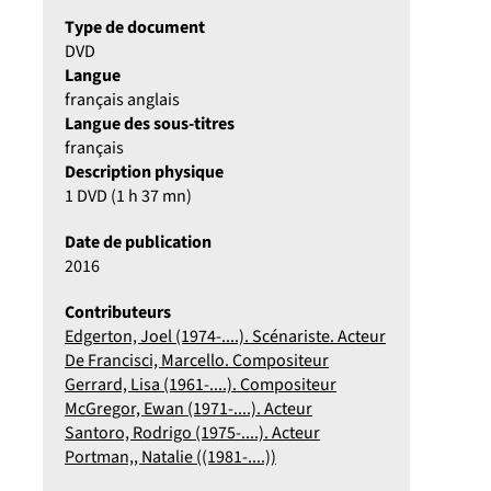
Type de document
DVD
Langue
français anglais
Langue des sous-titres
français
Description physique
1 DVD (1 h 37 mn)
Date de publication
2016
Contributeurs
Edgerton, Joel (1974-....). Scénariste. Acteur
De Francisci, Marcello. Compositeur
Gerrard, Lisa (1961-....). Compositeur
McGregor, Ewan (1971-....). Acteur
Santoro, Rodrigo (1975-....). Acteur
Portman,, Natalie ((1981-....))