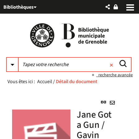
Aller
Aller
Aller
Bibliothèques
au
au
à
menu
contenu
la
recherche
recherche avancée
Vous êtes ici :
Accueil
/
Détail du document
Lien
permanent
Envoyer
Jane Got
(Nouvelle
par
fenêtre)
a Gun /
mail
Gavin