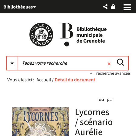
Aller
Aller
Aller
Bibliothèques
au
au
à
menu
contenu
la
recherche
recherche avancée
Vous êtes ici :
Accueil
/
Détail du document
Lien
permanent
Envoyer
Lycornes
(Nouvelle
par
fenêtre)
/ scénario
mail
Aurélie