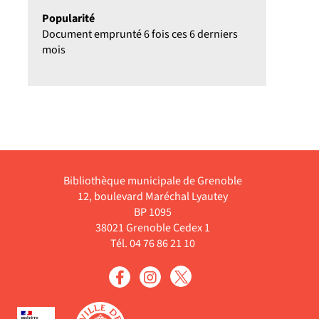
Popularité
Document emprunté 6 fois ces 6 derniers
mois
Bibliothèque municipale de Grenoble
12, boulevard Maréchal Lyautey
BP 1095
38021 Grenoble Cedex 1
Tél. 04 76 86 21 10