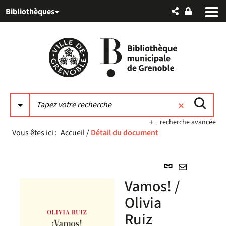
Aller
Aller
Aller
Bibliothèques
au
au
à
menu
contenu
la
recherche
recherche avancée
Vous êtes ici :
Accueil
/
Détail du document
Lien
permanent
Envoyer
Vamos! /
(Nouvelle
par
fenêtre)
Olivia
mail
Ruiz