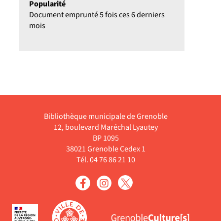
Popularité
Document emprunté 5 fois ces 6 derniers
mois
Bibliothèque municipale de Grenoble
12, boulevard Maréchal Lyautey
BP 1095
38021 Grenoble Cedex 1
Tél. 04 76 86 21 10