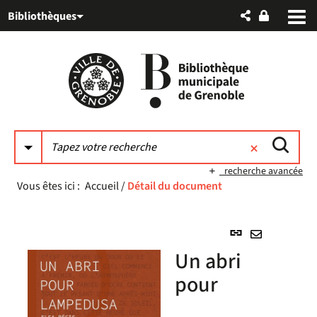
Aller
Aller
Aller
Bibliothèques
au
au
à
menu
contenu
la
recherche
recherche avancée
Vous êtes ici :
Accueil
/
Détail du document
Lien
permanent
Envoyer
Un abri
(Nouvelle
par
fenêtre)
pour
mail