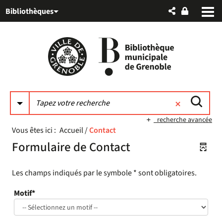
Aller
Aller
Aller
Bibliothèques
au
au
à
menu
contenu
la
recherche
recherche avancée
Vous êtes ici :
Accueil
/
Contact
Formulaire de Contact
Les champs indiqués par le symbole * sont obligatoires.
Motif*