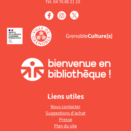
filtre
Tél. 04 76 86 21 10
à
la
-
jour
recherche
la
automatiquement
est
recherche
mise
est
à
mise
jour
à
automatiquement
jour
automatiquement
Liens utiles
Nous contacter
Suggestions d'achat
Presse
Plan du site