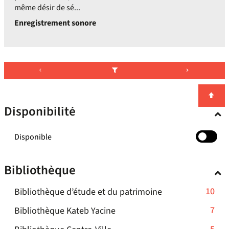
même désir de sé...
Enregistrement sonore
Disponibilité
-
Disponible
cocher
pour
Bibliothèque
ajouter
le
-
10
Bibliothèque d’étude et du patrimoine
filtre
-
10
-
7
Bibliothèque Kateb Yacine
la
résultats
7
recherche