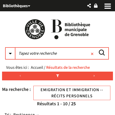
Aller
Aller
Aller
Bibliothèques
au
au
à
menu
contenu
la
recherche
Vous êtes ici :
Accueil
/
Résultats de la recherche
Ma recherche :
EMIGRATION ET IMMIGRATION --
RÉCITS PERSONNELS
Résultats
1
-
10
/ 25
Tri :
Pertinence