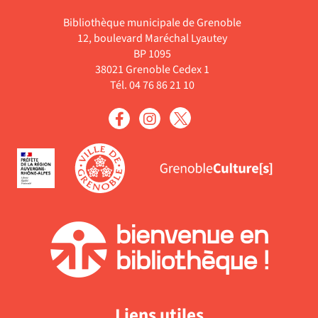
pour
automatiquement
cliquer
la
Bibliothèque municipale de Grenoble
ajouter
pour
recherche
12, boulevard Maréchal Lyautey
le
ajouter
est
BP 1095
filtre
le
38021 Grenoble Cedex 1
mise
-
filtre
Tél. 04 76 86 21 10
à
la
-
jour
recherche
la
automatiquement
est
recherche
mise
est
à
mise
jour
à
automatiquement
jour
automatiquement
Liens utiles