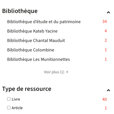
pour
Bibliothèque
ajouter
le
-
34
Bibliothèque d’étude et du patrimoine
filtre
-
34
-
4
Bibliothèque Kateb Yacine
la
résultats
4
recherche
-
2
Bibliothèque Chantal Mauduit
-
résultats
est
2
cliquer
-
1
mise
Bibliothèque Colombine
-
résultats
pour
à
1
cliquer
-
1
Bibliothèque Les Munitionnettes
-
ajouter
jour
résultats
pour
1
cliquer
le
automatiquement
-
ajouter
résultats
pour
Voir plus
(1)
filtre
cliquer
le
-
ajouter
-
pour
filtre
cliquer
le
la
Type de ressource
ajouter
-
pour
filtre
recherche
le
la
ajouter
-
est
-
40
Livre
filtre
recherche
le
la
mise
40
-
est
-
1
Article
filtre
recherche
résultats
à
la
1
mise