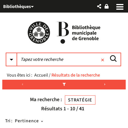
Aller
Aller
Aller
Bibliothèques
au
au
à
menu
contenu
la
recherche
Vous êtes ici :
Accueil
/
Résultats de la recherche
Ma recherche :
STRATÉGIE
Résultats
1
-
10
/ 41
Tri :
Pertinence