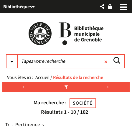
Aller
Aller
Aller
Bibliothèques
au
au
à
menu
contenu
la
recherche
Vous êtes ici :
Accueil
/
Résultats de la recherche
Ma recherche :
SOCIÉTÉ
Résultats
1
-
10
/ 102
Tri :
Pertinence