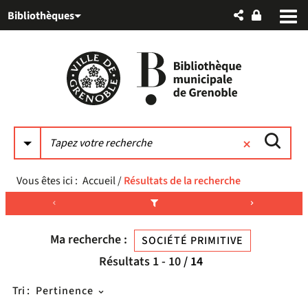
Aller
Aller
Aller
Bibliothèques
au
au
à
menu
contenu
la
recherche
Vous êtes ici :
Accueil
/
Résultats de la recherche
Ma recherche :
SOCIÉTÉ PRIMITIVE
Résultats
1
-
10
/ 14
Tri :
Pertinence