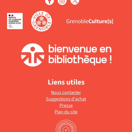
la
jour
recherche
automatiquemen
est
mise
à
jour
automatiquement
Liens utiles
Nous contacter
Suggestions d'achat
Presse
Plan du site