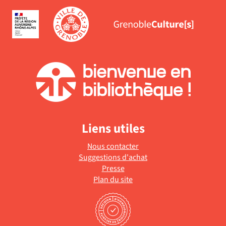
recherche
automat
est
mise
à
jour
automatiquement
Liens utiles
Nous contacter
Suggestions d'achat
Presse
Plan du site