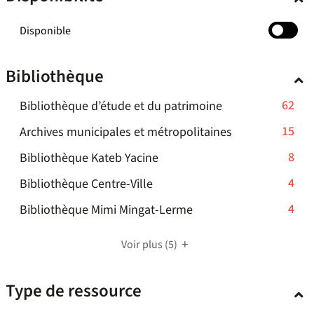
-
Disponible
cocher
pour
Bibliothèque
ajouter
le
-
62
Bibliothèque d’étude et du patrimoine
filtre
-
62
-
15
Archives municipales et métropolitaines
la
résultats
15
recherche
-
8
Bibliothèque Kateb Yacine
-
résultats
est
8
cliquer
-
4
mise
Bibliothèque Centre-Ville
-
résultats
pour
à
4
cliquer
-
4
Bibliothèque Mimi Mingat-Lerme
-
ajouter
jour
résultats
pour
4
cliquer
le
automatiquement
-
ajouter
résultats
pour
Voir plus
(5)
filtre
cliquer
le
-
ajouter
-
pour
filtre
cliquer
le
la
Type de ressource
ajouter
-
pour
filtre
recherche
le
la