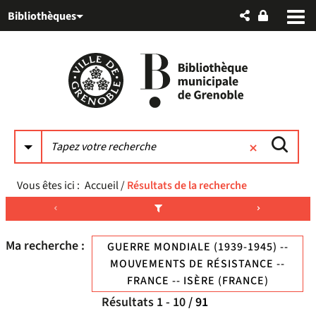
Aller
Aller
Aller
Bibliothèques
au
au
à
menu
contenu
la
recherche
Vous êtes ici :
Accueil
/
Résultats de la recherche
Ma recherche :
GUERRE MONDIALE (1939-1945) --
MOUVEMENTS DE RÉSISTANCE --
FRANCE -- ISÈRE (FRANCE)
Résultats
1
-
10
/ 91