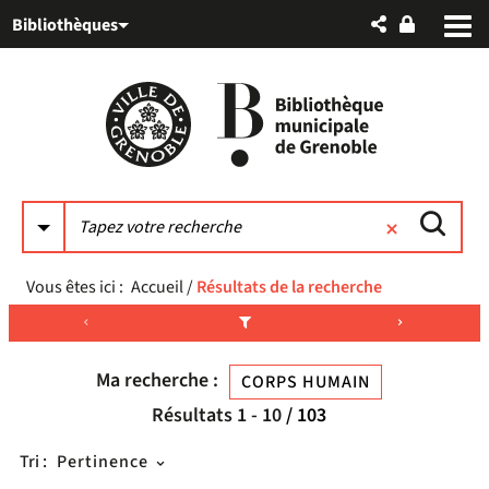
Aller
Aller
Aller
Bibliothèques
au
au
à
menu
contenu
la
recherche
Vous êtes ici :
Accueil
/
Résultats de la recherche
Ma recherche :
CORPS HUMAIN
Résultats
1
-
10
/ 103
Tri :
Pertinence