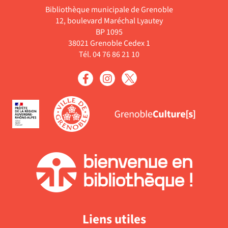
cliquer
le
ajouter
Bibliothèque municipale de Grenoble
est
pour
filtre
12, boulevard Maréchal Lyautey
le
mise
ajouter
-
BP 1095
filtre
à
le
la
38021 Grenoble Cedex 1
-
jour
filtre
recherche
Tél. 04 76 86 21 10
la
automatiquement
-
est
recherche
la
mise
est
recherche
à
mise
est
jour
à
mise
automatiquement
jour
à
automatiquement
jour
automatiquement
Liens utiles