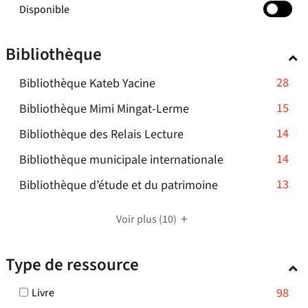
-
Disponible
cocher
pour
Bibliothèque
ajouter
le
-
28
Bibliothèque Kateb Yacine
filtre
-
28
-
15
Bibliothèque Mimi Mingat-Lerme
la
résultats
15
recherche
-
14
Bibliothèque des Relais Lecture
-
résultats
est
14
cliquer
-
14
mise
Bibliothèque municipale internationale
-
résultats
pour
à
14
cliquer
-
13
Bibliothèque d’étude et du patrimoine
-
ajouter
jour
résultats
pour
13
cliquer
le
automatiquement
-
ajouter
résultats
pour
Voir plus
filtre
(10)
cliquer
le
-
ajouter
-
pour
filtre
cliquer
le
la
Type de ressource
ajouter
-
pour
filtre
recherche
le
la
ajouter
-
est
-
98
Livre
filtre
recherche
le
la
mise
98