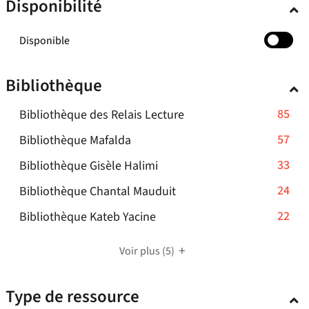
Disponibilité
-
Disponible
cocher
pour
Bibliothèque
ajouter
le
-
85
Bibliothèque des Relais Lecture
filtre
-
85
-
57
Bibliothèque Mafalda
la
résultats
57
recherche
-
33
Bibliothèque Gisèle Halimi
-
résultats
est
33
cliquer
-
24
mise
Bibliothèque Chantal Mauduit
-
résultats
pour
à
24
cliquer
-
22
Bibliothèque Kateb Yacine
-
ajouter
jour
résultats
pour
22
cliquer
le
automatiquement
-
ajouter
résultats
pour
Voir plus
(5)
filtre
cliquer
le
-
ajouter
-
pour
filtre
cliquer
le
la
Type de ressource
ajouter
-
pour
filtre
recherche