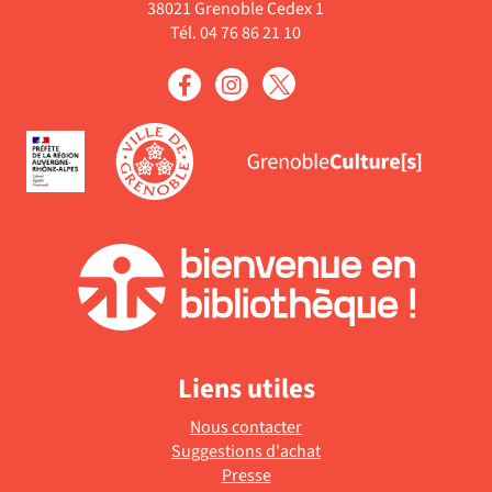
le
38021 Grenoble Cedex 1
mise
automatiquement
-
jour
filtre
Tél. 04 76 86 21 10
à
la
automatiquement
-
jour
recherche
la
automatiquement
est
recherche
mise
est
à
mise
jour
à
automatiquement
jour
automatiquement
Liens utiles
Nous contacter
Suggestions d'achat
Presse