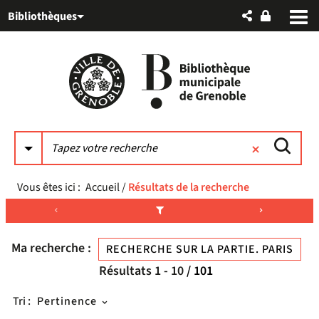
Aller
Aller
Aller
Bibliothèques
au
au
à
menu
contenu
la
recherche
Vous êtes ici :
Accueil
/
Résultats de la recherche
Ma recherche :
RECHERCHE SUR LA PARTIE. PARIS
Résultats
1
-
10
/ 101
Tri :
Pertinence