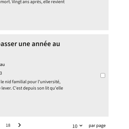
mort. Vingt ans après, elle revient
passer une année au
eau
3
e nid familial pour l'université,
lever. C'est depuis son lit qu'elle
18
par page
10