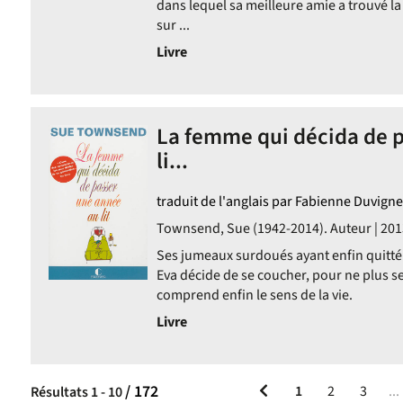
dans lequel sa meilleure amie a trouvé la 
sur ...
Livre
La femme qui décida de 
ment
li...
traduit de l'anglais par Fabienne Duvign
Townsend, Sue (1942-2014). Auteur | 201
Ses jumeaux surdoués ayant enfin quitté l
ent
Eva décide de se coucher, pour ne plus se 
comprend enfin le sens de la vie.
Livre
/ 172
1
2
3
...
Résultats
1
-
10