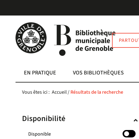
Aller
Aller
Aller
au
au
à
menu
contenu
la
recherche
PARTOU
EN PRATIQUE
VOS BIBLIOTHÈQUES
Vous êtes ici :
Accueil
/
Résultats de la recherche
Disponibilité
-
Disponible