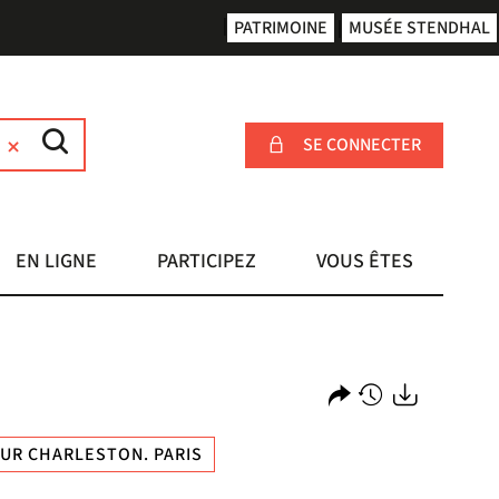
PATRIMOINE
MUSÉE STENDHAL
SE CONNECTER
EN LIGNE
PARTICIPEZ
VOUS ÊTES
Partager
Historique
Exports
UR CHARLESTON. PARIS
l'URL
de
de
vos