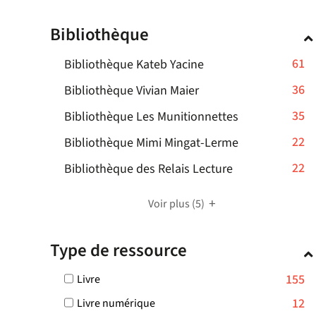
cocher
pour
Bibliothèque
ajouter
le
-
61
Bibliothèque Kateb Yacine
filtre
-
61
-
36
Bibliothèque Vivian Maier
la
résultats
36
recherche
-
35
Bibliothèque Les Munitionnettes
-
résultats
est
35
cliquer
-
22
mise
Bibliothèque Mimi Mingat-Lerme
-
résultats
pour
à
22
cliquer
-
22
Bibliothèque des Relais Lecture
-
ajouter
jour
résultats
pour
22
cliquer
le
automatiquement
-
ajouter
résultats
pour
Voir plus
(5)
filtre
cliquer
le
-
ajouter
-
pour
filtre
cliquer
le
la
Type de ressource
ajouter
-
pour
filtre
recherche
le
la
ajouter
-
est
-
155
Livre
filtre
recherche
le
la
mise
155
-
est
-
12
Livre numérique
filtre
recherche
résultats
à