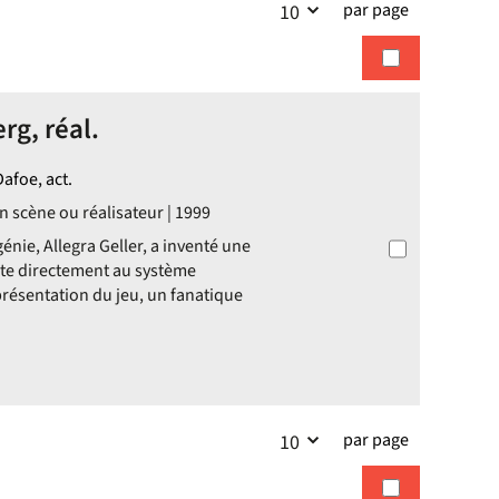
par page
10
la
recherches
recherche
rg, réal.
afoe, act.
n scène ou réalisateur | 1999
énie, Allegra Geller, a inventé une
cte directement au système
présentation du jeu, un fanatique
par page
10