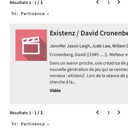
/ 1
1
Résultats
1
-
1
Tri :
Pertinence
Existenz / David Cronenbe
Jennifer Jason Leigh, Jude Law, Willem D
Cronenberg, David ((1945-....)). Metteur e
Dans un avenir proche, une créatrice de g
nouvelle génération de jeu qui se conne
nerveux : eXistenZ. Lors de la séance de 
cherche à la...
Vidéo
/ 1
1
Résultats
1
-
1
Tri :
Pertinence