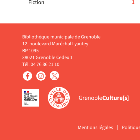
la
-
1
Fiction
ajouter
jour
pour
recherche
1
le
automatiquement
ajouter
est
résultats
filtre
le
mise
-
-
filtre
à
cliquer
la
Bibliothèque municipale de Grenoble
-
jour
pour
recherche
12, boulevard Maréchal Lyautey
la
automatiquement
ajouter
est
BP 1095
recherche
le
38021 Grenoble Cedex 1
mise
est
filtre
Tél. 04 76 86 21 10
à
mise
-
jour
à
la
automatiquement
jour
recherche
automatiquement
est
mise
à
jour
automatiquement
Mentions légales
|
Politiqu