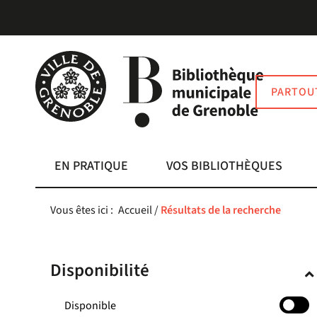
Aller
Aller
Aller
au
au
à
menu
contenu
la
recherche
PARTOU
EN PRATIQUE
VOS BIBLIOTHÈQUES
Vous êtes ici :
Accueil
/
Résultats de la recherche
Disponibilité
-
Disponible