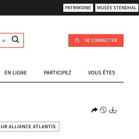
PATRIMOINE
MUSÉE STENDHAL
SE CONNECTER
EN LIGNE
PARTICIPEZ
VOUS ÊTES
Partager
Historique
Exports
UR ALLIANCE ATLANTIS
l'URL
de
de
vos