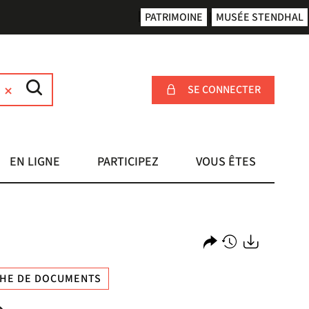
PATRIMOINE
MUSÉE STENDHAL
SE CONNECTER
EN LIGNE
PARTICIPEZ
VOUS ÊTES
Partager
Historique
Exports
HE DE DOCUMENTS
l'URL
de
de
vos