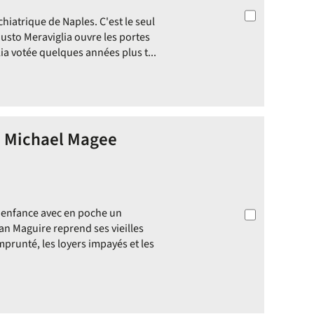
chiatrique de Naples. C'est le seul
austo Meraviglia ouvre les portes
glia votée quelques années plus t...
 / Michael Magee
n enfance avec en poche un
n Maguire reprend ses vieilles
mprunté, les loyers impayés et les