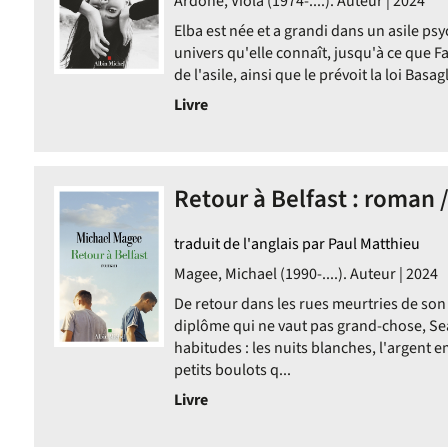
Ardone, Viola (1974-....). Auteur | 2024
Elba est née et a grandi dans un asile psy
univers qu'elle connaît, jusqu'à ce que F
de l'asile, ainsi que le prévoit la loi Basa
Livre
Retour à Belfast : roman
traduit de l'anglais par Paul Matthieu
Magee, Michael (1990-....). Auteur | 2024
tats
De retour dans les rues meurtries de so
diplôme qui ne vaut pas grand-chose, Sea
er
habitudes : les nuits blanches, l'argent e
petits boulots q...
er
Livre