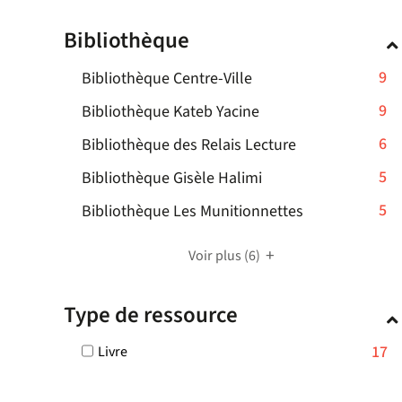
pour
Bibliothèque
ajouter
le
-
9
Bibliothèque Centre-Ville
filtre
-
9
-
9
Bibliothèque Kateb Yacine
la
résultats
9
recherche
-
6
Bibliothèque des Relais Lecture
-
résultats
est
6
cliquer
-
5
mise
Bibliothèque Gisèle Halimi
-
résultats
pour
à
5
cliquer
-
5
Bibliothèque Les Munitionnettes
-
ajouter
jour
résultats
pour
5
cliquer
le
automatiquement
-
ajouter
résultats
pour
Voir plus
(6)
filtre
cliquer
le
-
ajouter
-
pour
filtre
cliquer
le
la
Type de ressource
ajouter
-
pour
filtre
recherche
le
la
ajouter
-
est
-
17
Livre
filtre
recherche
le
la
mise
17
-
est
filtre
recherche
résultats
à
la