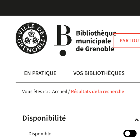
Aller
Aller
Aller
au
au
à
menu
contenu
la
recherche
PARTOU
EN PRATIQUE
VOS BIBLIOTHÈQUES
Vous êtes ici :
Accueil
/
Résultats de la recherche
Disponibilité
-
Disponible
cocher