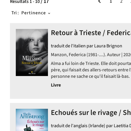
/ 17
1
2
Résultats
1
-
10
Tri :
Pertinence
Retour à Trieste / Feder
traduit de l'italien par Laura Brignon
Manzon, Federica (1981-....). Auteur | 202
Alma a fui loin de Trieste. Elle doit pourt
père, qui faisait des allers-retours entre l
personne ne sache ce qu'il faisait là-bas.
Livre
Echoués sur le rivage / S
traduit de l'anglais (Irlande) par Laetitia