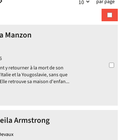
par page
10
la
recherches
recherche
ica Manzon
6
ant y retourner à la mort de son
'Italie et la Yougoslavie, sans que
 Elle retrouve sa maison d'enfan...
heila Armstrong
 Devaux