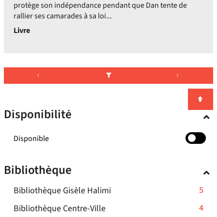
protège son indépendance pendant que Dan tente de
rallier ses camarades à sa loi...
Livre
Disponibilité
-
Disponible
cocher
pour
Bibliothèque
ajouter
le
-
5
Bibliothèque Gisèle Halimi
filtre
-
5
-
4
Bibliothèque Centre-Ville
la
résultats