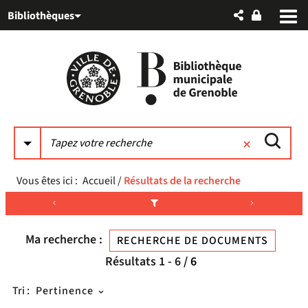
Aller
Aller
Aller
Bibliothèques
au
au
à
menu
contenu
la
recherche
Vous êtes ici :
Accueil
/
Résultats de la recherche
Ma recherche :
RECHERCHE DE DOCUMENTS
Résultats
1
-
6
/ 6
Tri :
Pertinence