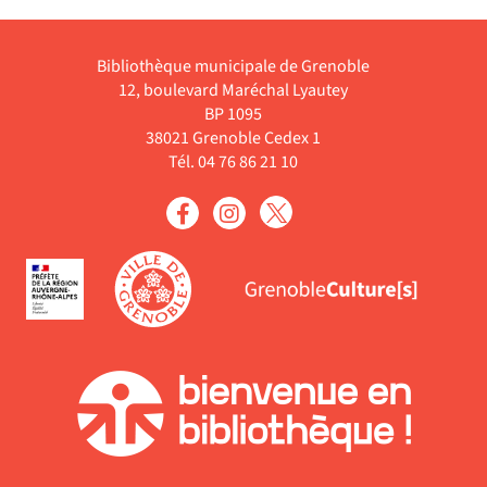
recherche
le
automatiquement
-
est
filtre
cliquer
mise
Bibliothèque municipale de Grenoble
-
pour
à
12, boulevard Maréchal Lyautey
la
ajouter
jour
BP 1095
recherche
le
38021 Grenoble Cedex 1
automatiquement
est
filtre
Tél. 04 76 86 21 10
mise
-
à
la
jour
recherche
automatiquement
est
mise
à
jour
automatiquement