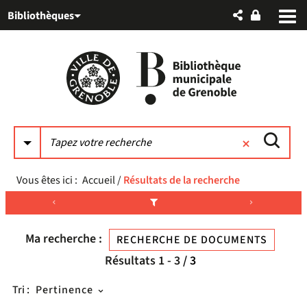
Aller
Aller
Aller
Bibliothèques
au
au
à
menu
contenu
la
recherche
Vous êtes ici :
Accueil
/
Résultats de la recherche
Ma recherche :
RECHERCHE DE DOCUMENTS
Résultats
1
-
3
/ 3
Tri :
Pertinence