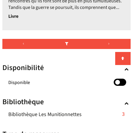
rencontres qu'ils font sont de plus en plus tumultueuses.
Tandis que la guerre se poursuit, ils comprennent que...
Livre
Disponibilité
-
Disponible
cocher
pour
Bibliothèque
ajouter
le
-
3
Bibliothèque Les Munitionnettes
filtre
-
3
la
résultats